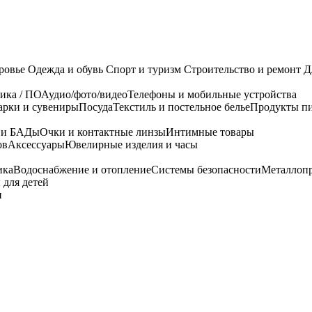
ровье
Одежда и обувь
Спорт и туризм
Строительство и ремонт
Д
ика / ПО
Аудио/фото/видео
Телефоны и мобильные устройства
арки и сувениры
Посуда
Текстиль и постельное белье
Продукты пи
я и БАДы
Очки и контактные линзы
Интимные товары
ов
Аксессуары
Ювелирные изделия и часы
ика
Водоснабжение и отопление
Системы безопасности
Металлоп
 для детей
и