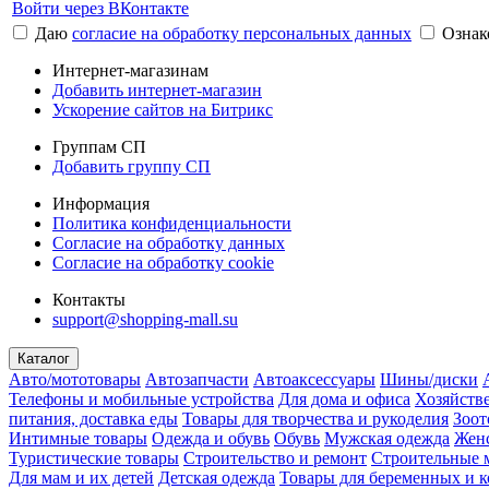
Войти через ВКонтакте
Даю
согласие на обработку персональных данных
Ознак
Интернет-магазинам
Добавить интернет-магазин
Ускорение сайтов на Битрикс
Группам СП
Добавить группу СП
Информация
Политика конфиденциальности
Согласие на обработку данных
Согласие на обработку cookie
Контакты
support@shopping-mall.su
Каталог
Авто/мототовары
Автозапчасти
Автоаксессуары
Шины/диски
Телефоны и мобильные устройства
Для дома и офиса
Хозяйств
питания, доставка еды
Товары для творчества и рукоделия
Зоот
Интимные товары
Одежда и обувь
Обувь
Мужская одежда
Женс
Туристические товары
Строительство и ремонт
Строительные 
Для мам и их детей
Детская одежда
Товары для беременных и 