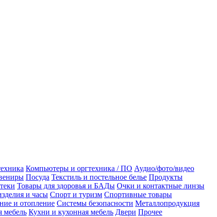
техника
Компьютеры и оргтехника / ПО
Аудио/фото/видео
увениры
Посуда
Текстиль и постельное белье
Продукты
теки
Товары для здоровья и БАДы
Очки и контактные линзы
зделия и часы
Спорт и туризм
Спортивные товары
ние и отопление
Системы безопасности
Металлопродукция
я мебель
Кухни и кухонная мебель
Двери
Прочее