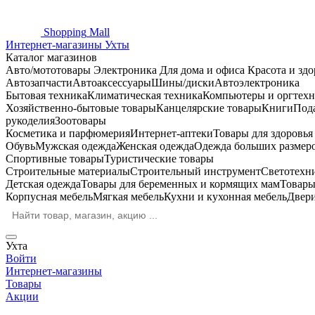
Shopping
Mall
Интернет-магазины Ухты
Каталог магазинов
Авто/мототовары
Электроника
Для дома и офиса
Красота и здо
Автозапчасти
Автоаксессуары
Шины/диски
Автоэлектроника
Бытовая техника
Климатическая техника
Компьютеры и оргтехн
Хозяйственно-бытовые товары
Канцелярские товары
Книги
Под
рукоделия
Зоотовары
Косметика и парфюмерия
Интернет-аптеки
Товары для здоровь
Обувь
Мужская одежда
Женская одежда
Одежда больших размер
Спортивные товары
Туристические товары
Строительные материалы
Строительный инструмент
Светотехн
Детская одежда
Товары для беременных и кормящих мам
Товары
Корпусная мебель
Мягкая мебель
Кухни и кухонная мебель
Двер
Ухта
Войти
Интернет-магазины
Товары
Акции