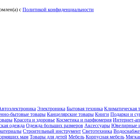
омлен(а) с
Политикой конфиденциальности
Автоэлектроника
Электроника
Бытовая техника
Климатическая 
енно-бытовые товары
Канцелярские товары
Книги
Подарки и с
овары
Красота и здоровье
Косметика и парфюмерия
Интернет-ап
кая одежда
Одежда больших размеров
Аксессуары
Ювелирные и
материалы
Строительный инструмент
Светотехника
Водоснабже
кормящих мам
Товары для детей
Мебель
Корпусная мебель
Мягка