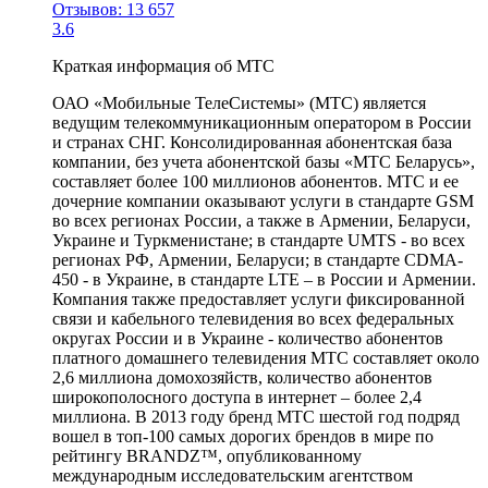
Отзывов: 13 657
3.6
Краткая информация об МТС
ОАО «Мобильные ТелеСистемы» (МТС) является
ведущим телекоммуникационным оператором в России
и странах СНГ. Консолидированная абонентская база
компании, без учета абонентской базы «МТС Беларусь»,
составляет более 100 миллионов абонентов. МТС и ее
дочерние компании оказывают услуги в стандарте GSM
во всех регионах России, а также в Армении, Беларуси,
Украине и Туркменистане; в стандарте UMTS - во всех
регионах РФ, Армении, Беларуси; в стандарте CDMA-
450 - в Украине, в стандарте LTE – в России и Армении.
Компания также предоставляет услуги фиксированной
связи и кабельного телевидения во всех федеральных
округах России и в Украине - количество абонентов
платного домашнего телевидения МТС составляет около
2,6 миллиона домохозяйств, количество абонентов
широкополосного доступа в интернет – более 2,4
миллиона. В 2013 году бренд МТС шестой год подряд
вошел в топ-100 самых дорогих брендов в мире по
рейтингу BRANDZ™, опубликованному
международным исследовательским агентством