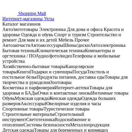
Shopping
Mall
Интернет-магазины Ухты
Каталог магазинов
Авто/мототовары
Электроника
Для дома и офиса
Красота и
здоровье
Одежда и обувь
Спорт и туризм
Строительство и
ремонт
Для мам и их детей
Мебель
Прочее
Автозапчасти
Автоаксессуары
Шины/диски
Автоэлектроника
Бытовая техника
Климатическая техника
Компьютеры и
оргтехника / ПО
Аудио/фото/видео
Телефоны и мобильные
устройства
Хозяйственно-бытовые товары
Канцелярские
товары
Книги
Подарки и сувениры
Посуда
Текстиль и
постельное белье
Продукты питания, доставка еды
Товары для
творчества и рукоделия
Зоотовары
Косметика и парфюмерия
Интернет-аптеки
Товары для
здоровья и БАДы
Очки и контактные линзы
Интимные товары
Обувь
Мужская одежда
Женская одежда
Одежда больших
размеров
Аксессуары
Ювелирные изделия и часы
Спортивные товары
Туристические товары
Строительные материалы
Строительный
инструмент
Светотехника
Водоснабжение и
отопление
Системы безопасности
Металлопродукция
Детская одежда
Товары для беременных и кормящих