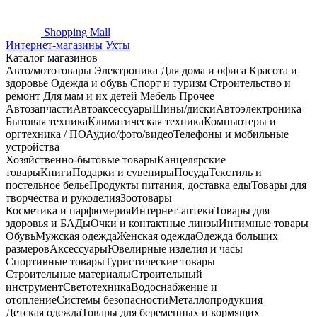
Shopping
Mall
Интернет-магазины Ухты
Каталог магазинов
Авто/мототовары
Электроника
Для дома и офиса
Красота и
здоровье
Одежда и обувь
Спорт и туризм
Строительство и
ремонт
Для мам и их детей
Мебель
Прочее
Автозапчасти
Автоаксессуары
Шины/диски
Автоэлектроника
Бытовая техника
Климатическая техника
Компьютеры и
оргтехника / ПО
Аудио/фото/видео
Телефоны и мобильные
устройства
Хозяйственно-бытовые товары
Канцелярские
товары
Книги
Подарки и сувениры
Посуда
Текстиль и
постельное белье
Продукты питания, доставка еды
Товары для
творчества и рукоделия
Зоотовары
Косметика и парфюмерия
Интернет-аптеки
Товары для
здоровья и БАДы
Очки и контактные линзы
Интимные товары
Обувь
Мужская одежда
Женская одежда
Одежда больших
размеров
Аксессуары
Ювелирные изделия и часы
Спортивные товары
Туристические товары
Строительные материалы
Строительный
инструмент
Светотехника
Водоснабжение и
отопление
Системы безопасности
Металлопродукция
Детская одежда
Товары для беременных и кормящих