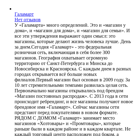
Галамарт
Нет отзывов
У «Галамарта» много определений. Это и «магазин у
дома», и «магазин для дома», и «магазин для семьи». И
все эти утверждения выражают один смысл: это
магазины, которые делают жизнь человека лучше. День
за днем.Сегодня «Галамарт» - это федеральная
розничная сеть, включающая в себя более 300
магазинов. География охватывает огромную
территорию от Санкт-Петербурга и Минска до
Новосибирска и Красноярска. С каждым днем в разных
городах открывается всё больше новых
филиалов.Первый магазин был основан в 2009 году. За
10 лет стремительными темпами развилась целая сеть.
Первоначально магазины открывались под брендом
«Магазин постоянных распродаж». С 2013 года в сети
происходит ребрендинг, и все магазины получают новое
брендовое имя «Галамарт». Сейчас магазины сети
предстают перед покупателями в новом формате.
РЯДОМ С ДОМОМ «Галамарт» занимает место
магазинов «Хозтовары» и «Промтовары», которые
раньше были в каждом районе и в каждом квартале. Не
каждый торговый центр расположен под боком, а