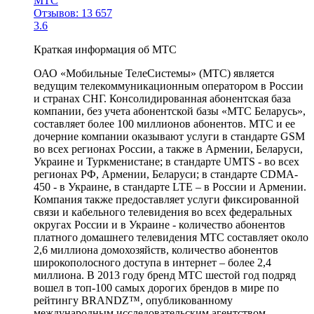
МТС
Отзывов: 13 657
3.6
Краткая информация об МТС
ОАО «Мобильные ТелеСистемы» (МТС) является
ведущим телекоммуникационным оператором в России
и странах СНГ. Консолидированная абонентская база
компании, без учета абонентской базы «МТС Беларусь»,
составляет более 100 миллионов абонентов. МТС и ее
дочерние компании оказывают услуги в стандарте GSM
во всех регионах России, а также в Армении, Беларуси,
Украине и Туркменистане; в стандарте UMTS - во всех
регионах РФ, Армении, Беларуси; в стандарте CDMA-
450 - в Украине, в стандарте LTE – в России и Армении.
Компания также предоставляет услуги фиксированной
связи и кабельного телевидения во всех федеральных
округах России и в Украине - количество абонентов
платного домашнего телевидения МТС составляет около
2,6 миллиона домохозяйств, количество абонентов
широкополосного доступа в интернет – более 2,4
миллиона. В 2013 году бренд МТС шестой год подряд
вошел в топ-100 самых дорогих брендов в мире по
рейтингу BRANDZ™, опубликованному
международным исследовательским агентством