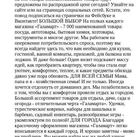
предложены по распродажной цене сегодня? Узнайте на
сайте или на страницах социальных сетей. Кстати, это
повод подписаться на странички на Фейсбуке и
Вконтакте! БОЛЬШОЙ ВЫБОР На полках каждого
магазина «Галамарт» - 7 000 наименований товара:
посуда, автотовары, бытовая химия, хозтовары,
инструменты и многое другое. Мы работаем на
опережение потребительского спроса, поэтому вы
всегда найдете здесь то, что вам необходимо для кухни,
гостиной, ванной комнаты, прихожей, для балкона или
лоджии. И даже больше! Один визит подскажет массу
идей, как преобразить квартиру, чтобы она стала еще
уютнее, комфортнее, теплее, и какие предметы обихода
давно уже пора обновить. ДЛЯ ВСЕЙ СЕМЬИ Мама,
папа и я - хозяйственная семья! И не только. Иногда
хочется отдохнуть от домашних дел. Мы позаботились и
о том, чтобы вы с комфортом провели отдых за городом.
Большой ассортимент товаров для отдыха, дачи, сада и
огорода - отличительная черта «Галамарта». Удочки,
туристические коврики, наборы для шашлыка и
барбекю, садовый инвентарь, разнообразные игры -
укомплектуем по полной! ДЛЯ ГОРОДА Благодаря
красочному оформлению магазины «Галамарт» легко
вписываются в каждый город. И хорошо заметны - мимо
не пройдешь. Вы можете найти нас на любой улице: