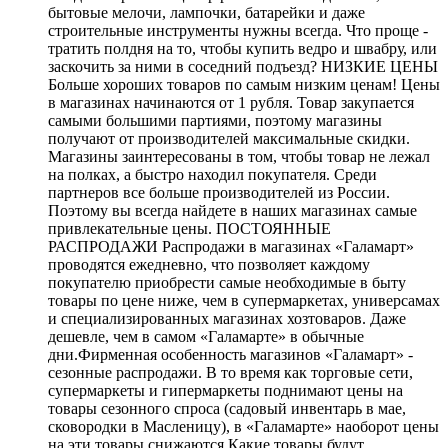
бытовые мелочи, лампочки, батарейки и даже
строительные инструменты нужны всегда. Что проще -
тратить полдня на то, чтобы купить ведро и швабру, или
заскочить за ними в соседний подъезд? НИЗКИЕ ЦЕНЫ
Больше хороших товаров по самым низким ценам! Цены
в магазинах начинаются от 1 рубля. Товар закупается
самыми большими партиями, поэтому магазины
получают от производителей максимальные скидки.
Магазины заинтересованы в том, чтобы товар не лежал
на полках, а быстро находил покупателя. Среди
партнеров все больше производителей из России.
Поэтому вы всегда найдете в наших магазинах самые
привлекательные цены. ПОСТОЯННЫЕ
РАСПРОДАЖИ Распродажи в магазинах «Галамарт»
проводятся ежедневно, что позволяет каждому
покупателю приобрести самые необходимые в быту
товары по цене ниже, чем в супермаркетах, универсамах
и специализированных магазинах хозтоваров. Даже
дешевле, чем в самом «Галамарте» в обычные
дни.Фирменная особенность магазинов «Галамарт» -
сезонные распродажи. В то время как торговые сети,
супермаркеты и гипермаркеты поднимают цены на
товары сезонного спроса (садовый инвентарь в мае,
сковородки в Масленицу), в «Галамарте» наоборот цены
на эти товары снижаются.Какие товары будут