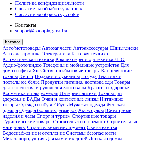
Политика конфиденциальности
Согласие на обработку данных
Согласие на обработку cookie
Контакты
support@shopping-mall.su
Каталог
Авто/мототовары
Автозапчасти
Автоаксессуары
Шины/диски
Автоэлектроника
Электроника
Бытовая техника
Климатическая техника
Компьютеры и оргтехника / ПО
Аудио/фото/видео
Телефоны и мобильные устройства
Для
дома и офиса
Хозяйственно-бытовые товары
Канцелярские
товары
Книги
Подарки и сувениры
Посуда
Текстиль и
постельное белье
Продукты питания, доставка еды
Товары
для творчества и рукоделия
Зоотовары
Красота и здоровье
Косметика и парфюмерия
Интернет-аптеки
Товары для
здоровья и БАДы
Очки и контактные линзы
Интимные
товары
Одежда и обувь
Обувь
Мужская одежда
Женская
одежда
Одежда больших размеров
Аксессуары
Ювелирные
изделия и часы
Спорт и туризм
Спортивные товары
Туристические товары
Строительство и ремонт
Строительные
материалы
Строительный инструмент
Светотехника
Водоснабжение и отопление
Системы безопасности
Металлопродукция
Для мам и их детей
Детская одежда